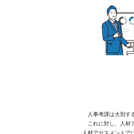
​人事考課は大別す
これに対し、人材ア
​人材アセスメントで