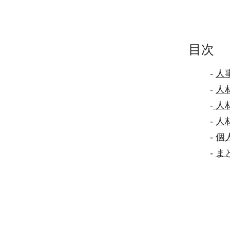
目次
-
人
-
人
-
人
-
人
-
個
-
ま