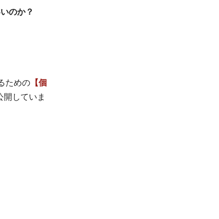
いいのか？
るための
【個
公開していま