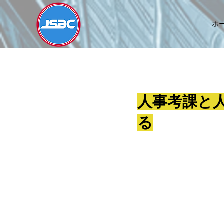
ホ
人事考課と
る