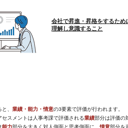
会社で昇進・昇格をするため
理解し意識すること
ると、
業績・能力・情意
の3要素で評価が行われます。
セスメントは人事考課で評価される
業績
部分は評価の
は
能力
部分を大きく対人側面と思考側面に、
情意
部分を