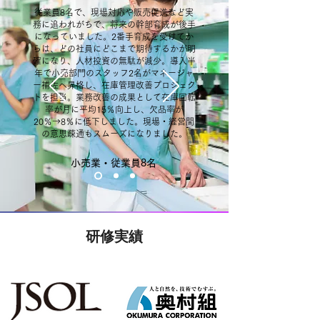
従業員8名で、現場対応や販売促進など実
務に追われがちで、将来の幹部育成が後手
になっていました。2番手育成を受けてか
らは、どの社員にどこまで期待するかが明
確になり、人材投資の無駄が減少。導入半
年で小売部門のスタッフ2名がマネージャ
ー補佐へ昇格し、在庫管理改善プロジェク
トを担当。業務改善の成果として在庫回転
率が月に平均15％向上し、欠品率が
20％→8％に低下しました。現場・経営間
の意思疎通もスムーズになりました。
小売業・従業員8名
研修実績