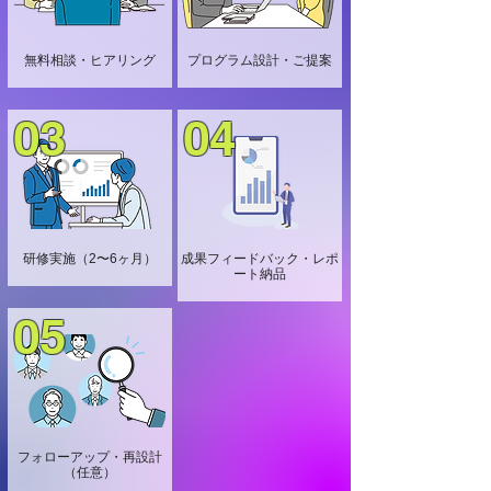
無料相談・ヒアリング
プログラム設計・ご提案
03
04
研修実施（2〜6ヶ月）
成果フィードバック・レポ
ート納品
05
フォローアップ・再設計
（任意）