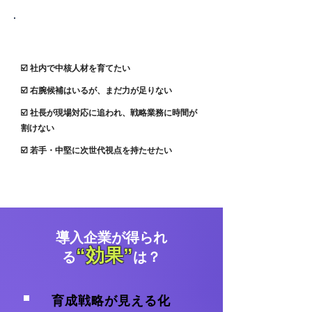
こんな企業におすすめです
☑️
社内で中核人材を育てたい
☑️
右腕候補はいるが、まだ力が足りない
☑️
社長が現場対応に追われ、戦略業務に時間が
割けない
☑️
若手・中堅に次世代視点を持たせたい
導入企業が得られ
“効果”
る
は？
育成戦略が見える化