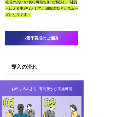
社長の想いを“実行可能な形”に翻訳し、社員
へ伝える中継役として、組織の動きがスムー
ズになります。​
2番手育成のご相談
導入の流れ
お申し込みより1週間後から実施可能
01
02